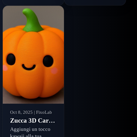
a Swift Package
comodamente,
Manager e
chiaramente e da
importanti
qualsiasi luogo
miglioramenti delle
prestazioni
Oct 8, 2025
| FixoLab
Zucca 3D Carina per Halloween: La Decorazione Kawaii Perfetta
Aggiungi un tocco
kawaii alla tua