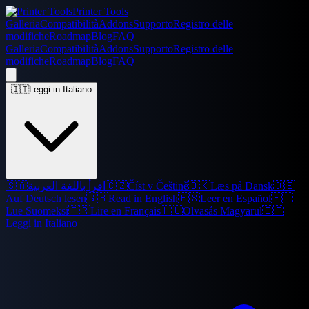
Printer Tools
Galleria
Compatibilità
Addons
Supporto
Registro delle
modifiche
Roadmap
Blog
FAQ
Galleria
Compatibilità
Addons
Supporto
Registro delle
modifiche
Roadmap
Blog
FAQ
🇮🇹
Leggi in Italiano
🇸🇦
اقرأ باللغة العربية
🇨🇿
Číst v Češtině
🇩🇰
Læs på Dansk
🇩🇪
Auf Deutsch lesen
🇬🇧
Read in English
🇪🇸
Leer en Español
🇫🇮
Lue Suomeksi
🇫🇷
Lire en Français
🇭🇺
Olvasás Magyarul
🇮🇹
Leggi in Italiano