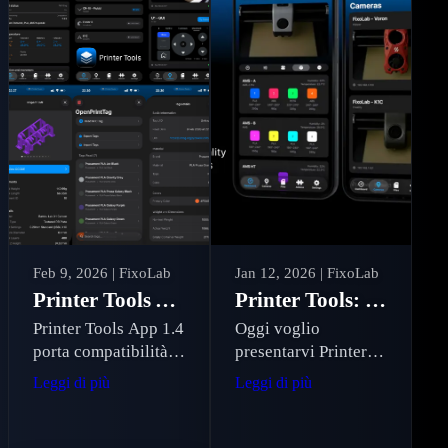
Link e prestazioni
fino a 2 volte più
veloci.
Feb 9, 2026
| FixoLab
Jan 12, 2026
| FixoLab
Printer Tools App Versione 1.4: Supporto Snapmaker U1, OpenPrintTag e Miglioramenti Prestazionali
Printer Tools: Lancio ufficiale della mia nuova dashboard per stampanti 3D
Printer Tools App 1.4
Oggi voglio
porta compatibilità
presentarvi Printer
Snapmaker U1,
Tools! Una
Leggi di più
Leggi di più
supporto
dashboard progettata
OpenPrintTag,
per controllare e
migrazione completa
gestire stampanti 3D