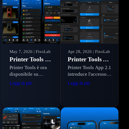
May 7, 2026
| FixoLab
Apr 28, 2026
| FixoLab
Printer Tools per Android 1.0: Il tuo pannello di controllo per stampanti 3D arriva su Android
Printer Tools App Versione 2.1: Accesso Remoto con OctoEverywhere, Live Activities Ovunque e Supporto per Prusa Link
Printer Tools è ora
Printer Tools App 2.1
disponibile su
introduce l'accesso
Android! Un'app
remoto completo
Leggi di più
Leggi di più
nativa in Kotlin per
tramite
monitorare e gestire
OctoEverywhere,
le tue stampanti 3D
Live Activities
dal telefono, tablet o
remote su schermata
orologio Wear OS.
di blocco, Dynamic
Island e CarPlay,
supporto per Prusa