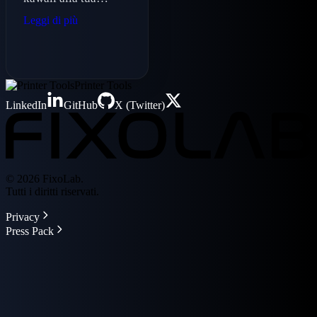
stagione spaventosa
Leggi di più
con questa simpatica
zucca stampata in
3D. Scopri come
stamparla e monitora
Printer Tools
i tuoi progressi con
LinkedIn
GitHub
X (Twitter)
Printer Tools.
© 2026 FixoLab.
Tutti i diritti riservati.
Privacy
Press Pack