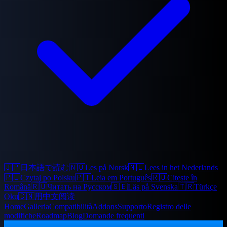
🇯🇵
日本語で読む
🇳🇴
Les på Norsk
🇳🇱
Lees in het Nederlands
🇵🇱
Czytaj po Polsku
🇵🇹
Leia em Português
🇷🇴
Citește în
Română
🇷🇺
Читать на Русском
🇸🇪
Läs på Svenska
🇹🇷
Türkçe
Oku
🇨🇳
用中文阅读
Home
Galleria
Compatibilità
Addons
Supporto
Registro delle
modifiche
Roadmap
Blog
Domande frequenti