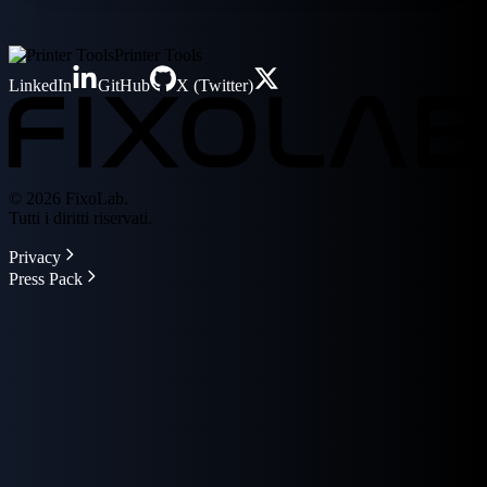
Printer Tools
LinkedIn
GitHub
X (Twitter)
© 2026 FixoLab.
Tutti i diritti riservati.
Privacy
Press Pack