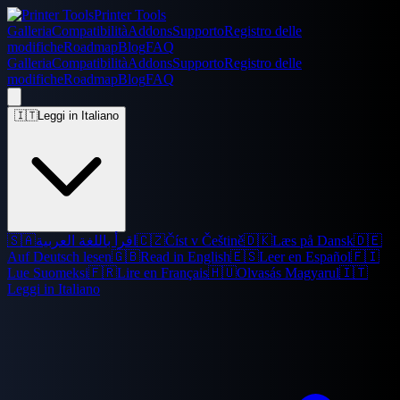
Printer Tools
Galleria
Compatibilità
Addons
Supporto
Registro delle
modifiche
Roadmap
Blog
FAQ
Galleria
Compatibilità
Addons
Supporto
Registro delle
modifiche
Roadmap
Blog
FAQ
🇮🇹
Leggi in Italiano
🇸🇦
اقرأ باللغة العربية
🇨🇿
Číst v Češtině
🇩🇰
Læs på Dansk
🇩🇪
Auf Deutsch lesen
🇬🇧
Read in English
🇪🇸
Leer en Español
🇫🇮
Lue Suomeksi
🇫🇷
Lire en Français
🇭🇺
Olvasás Magyarul
🇮🇹
Leggi in Italiano