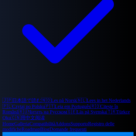
🇯🇵
日本語で読む
🇳🇴
Les på Norsk
🇳🇱
Lees in het Nederlands
🇵🇱
Czytaj po Polsku
🇵🇹
Leia em Português
🇷🇴
Citește în
Română
🇷🇺
Читать на Русском
🇸🇪
Läs på Svenska
🇹🇷
Türkçe
Oku
🇨🇳
用中文阅读
Home
Galleria
Compatibilità
Addons
Supporto
Registro delle
modifiche
Roadmap
Blog
Domande frequenti