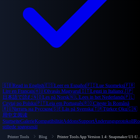
🇬🇧
Read in English
🇪🇸
Leer en Español
🇫🇮
Lue Suomeksi
🇫🇷
Lire en Français
🇭🇺
Olvasás Magyarul
🇮🇹
Leggi in Italiano
🇯🇵
日本語で読む
🇳🇴
Les på Norsk
🇳🇱
Lees in het Nederlands
🇵🇱
Czytaj po Polsku
🇵🇹
Leia em Português
🇷🇴
Citește în Română
🇷🇺
Читать на Русском
🇸🇪
Läs på Svenska
🇹🇷
Türkçe Oku
🇨🇳
用中文阅读
Startseite
Galerie
Kompatibilität
Addons
Support
Änderungsprotokoll
Ro
stillede spørgsmål
Printer Tools
Blog
Printer Tools App Version 1.4: Snapmaker U1-Unterstützung, OpenPr