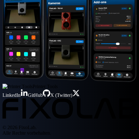
Printer Tools
LinkedIn
GitHub
X (Twitter)
© 2026 FixoLab.
Alle Rechte vorbehalten.