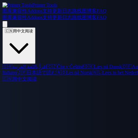
Printer Tools
图库
兼容性
Addons
支持
更新日志
路线图
博客
FAQ
图库
兼容性
Addons
支持
更新日志
路线图
博客
FAQ
🇨🇳
用中文阅读
🇸🇦
اقرأ باللغة العربية
🇨🇿
Číst v Češtině
🇩🇰
Læs på Dansk
🇩🇪
Au
Italiano
🇯🇵
日本語で読む
🇳🇴
Les på Norsk
🇳🇱
Lees in het Neder
🇨🇳
用中文阅读