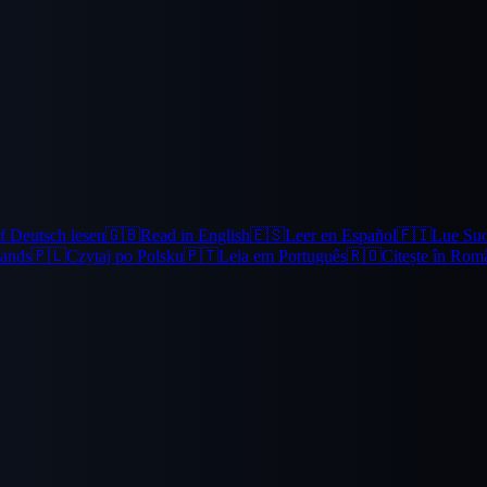
f Deutsch lesen
🇬🇧
Read in English
🇪🇸
Leer en Español
🇫🇮
Lue Su
lands
🇵🇱
Czytaj po Polsku
🇵🇹
Leia em Português
🇷🇴
Citește în Rom