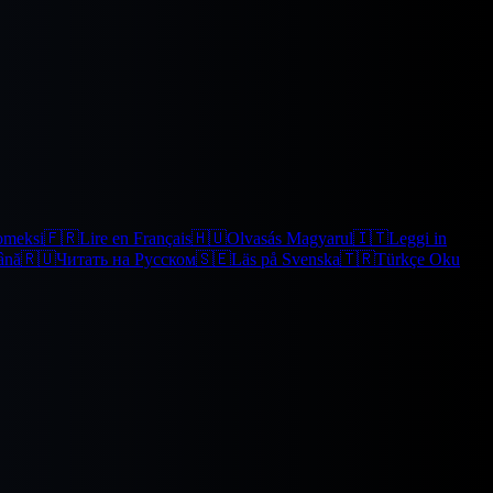
omeksi
🇫🇷
Lire en Français
🇭🇺
Olvasás Magyarul
🇮🇹
Leggi in
ână
🇷🇺
Читать на Русском
🇸🇪
Läs på Svenska
🇹🇷
Türkçe Oku