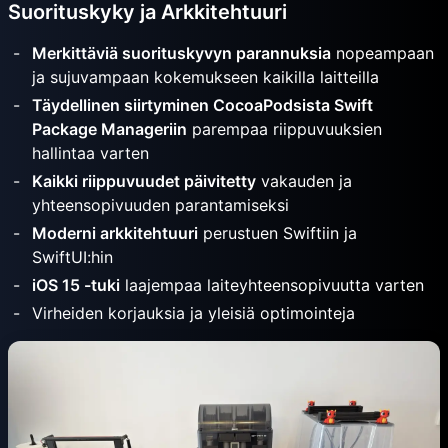
Suorituskyky ja Arkkitehtuuri
Merkittäviä suorituskyvyn parannuksia
nopeampaan
ja sujuvampaan kokemukseen kaikilla laitteilla
Täydellinen siirtyminen CocoaPodsista Swift
Package Manageriin
parempaa riippuvuuksien
hallintaa varten
Kaikki riippuvuudet päivitetty
vakauden ja
yhteensopivuuden parantamiseksi
Moderni arkkitehtuuri
perustuen Swiftiin ja
SwiftUI:hin
iOS 15 -tuki
laajempaa laiteyhteensopivuutta varten
Virheiden korjauksia ja yleisiä optimointeja