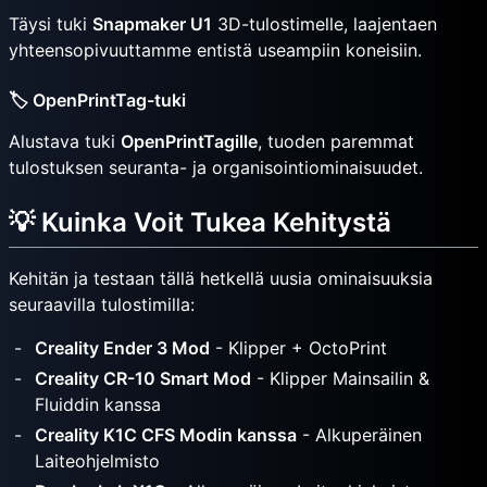
Täysi tuki
Snapmaker U1
3D-tulostimelle, laajentaen
yhteensopivuuttamme entistä useampiin koneisiin.
🏷️ OpenPrintTag-tuki
Alustava tuki
OpenPrintTagille
, tuoden paremmat
tulostuksen seuranta- ja organisointiominaisuudet.
💡 Kuinka Voit Tukea Kehitystä
Kehitän ja testaan tällä hetkellä uusia ominaisuuksia
seuraavilla tulostimilla:
Creality Ender 3 Mod
- Klipper + OctoPrint
Creality CR-10 Smart Mod
- Klipper Mainsailin &
Fluiddin kanssa
Creality K1C CFS Modin kanssa
- Alkuperäinen
Laiteohjelmisto