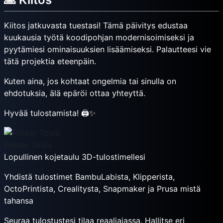
Kiitos jatkuvasta tuestasi! Tämä päivitys edustaa
kuukausia työtä koodipohjan modernisoimiseksi ja
pyytämiesi ominaisuuksien lisäämiseksi. Palautteesi vie
tätä projektia eteenpäin.
Kuten aina, jos kohtaat ongelmia tai sinulla on
ehdotuksia, älä epäröi ottaa yhteyttä.
Hyvää tulostamista! 🖨️✨
Printer Tools
Lopullinen kojetaulu 3D-tulostimellesi
Yhdistä tulostimet BambuLabista, Klipperista,
OctoPrintista, Crealitysta, Snapmaker ja Prusa mistä
tahansa
Seuraa tulostustesi tilaa reaaliajassa. Hallitse eri