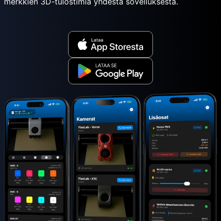
merkkien 3D-tulostimia yhdestä sovelluksesta.