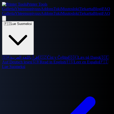
Printer Tools
Galleria
Yhteensopivuus
Addons
Tuki
Muutosloki
Tiekartta
Blogi
FAQ
Galleria
Yhteensopivuus
Addons
Tuki
Muutosloki
Tiekartta
Blogi
FAQ
🇫🇮
Lue Suomeksi
🇸🇦
اقرأ باللغة العربية
🇨🇿
Číst v Češtině
🇩🇰
Læs på Dansk
🇩🇪
Auf Deutsch lesen
🇬🇧
Read in English
🇪🇸
Leer en Español
🇫🇮
Lue Suomeksi