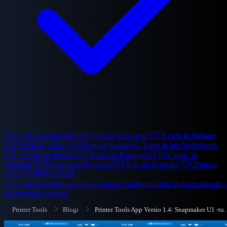
🇫🇷
Lire en Français
🇭🇺
Olvasás Magyarul
🇮🇹
Leggi in Italiano
🇯🇵
日本語で読む
🇳🇴
Les på Norsk
🇳🇱
Lees in het Nederlands
🇵🇱
Czytaj po Polsku
🇵🇹
Leia em Português
🇷🇴
Citește în
Română
🇷🇺
Читать на Русском
🇸🇪
Läs på Svenska
🇹🇷
Türkçe
Oku
🇨🇳
用中文阅读
Koti
Galleria
Yhteensopivuus
Addons
Tuki
Muutosloki
Tiekartta
Blogi
Us
kysytyt kysymykset
Printer Tools
Blogi
Printer Tools App Versio 1.4: Snapmaker U1 -tuki,