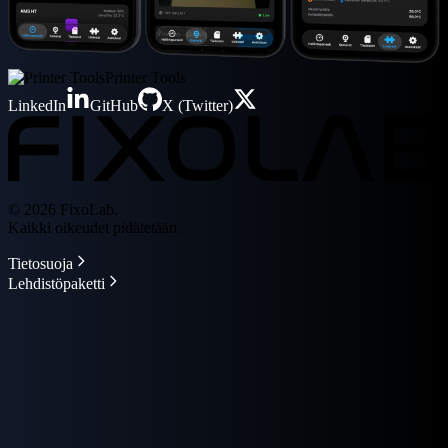
Printer Tools
LinkedIn
GitHub
X (Twitter)
© 2026 FixoLab.
Kaikki oikeudet pidätetään.
Tietosuoja
Lehdistöpaketti