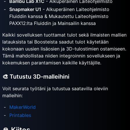
Bambu Lab X1C
- Alkuperäinen Laiteohjelmisto
Snapmaker U1
- Alkuperäinen Laiteohjelmisto
Fluiddin kanssa & Mukautettu Laiteohjelmisto
PAXX12:lta Fluiddin ja Mainsailin kanssa
Kaikki sovelluksen tuottamat tulot sekä ilmaisten mallien
latauksista tai Boosteista saadut tulot käytetään
kokonaan uusien lisäosien ja 3D-tulostimien ostamiseen.
Tämä mahdollistaa niiden integroinnin sovellukseen ja
kokemuksen parantamisen kaikille käyttäjille.
🎨 Tutustu 3D-malleihini
Voit seurata työtäni ja tutustua saatavilla oleviin
malleihin:
MakerWorld
Printables
🙏 Kiitos