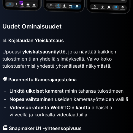
Uudet Ominaisuudet
📊 Kojelaudan Yleiskatsaus
Upouusi
yleiskatsausnäyttö
, joka näyttää kaikkien
tulostimien tilan yhdellä silmäyksellä. Valvo koko
tulostusfarmisi yhdestä yhtenäisestä näkymästä.
🎥 Parannettu Kamerajärjestelmä
Linkitä ulkoiset kamerat
mihin tahansa tulostimeen
Nopea vaihtaminen
useiden kamerasyötteiden välillä
Videosuoratoisto WebRTC:n kautta
alhaisella
viiveellä ja korkealla videolaaduilla
🏭 Snapmaker U1 -yhteensopivuus