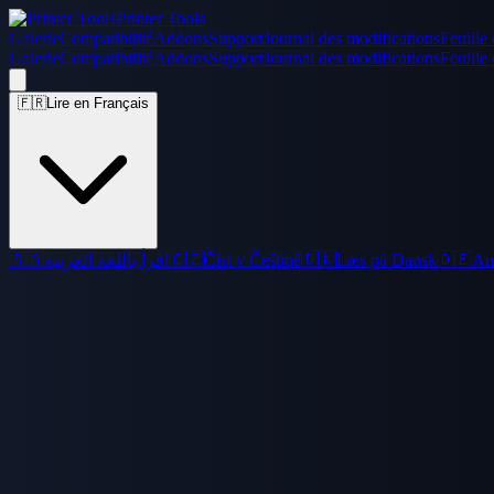
Printer Tools
Galerie
Compatibilité
Addons
Support
Journal des modifications
Feuille 
Galerie
Compatibilité
Addons
Support
Journal des modifications
Feuille 
🇫🇷
Lire en Français
🇸🇦
اقرأ باللغة العربية
🇨🇿
Číst v Češtině
🇩🇰
Læs på Dansk
🇩🇪
Au