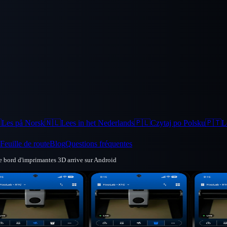

Les på Norsk
🇳🇱
Lees in het Nederlands
🇵🇱
Czytaj po Polsku
🇵🇹
L
Feuille de route
Blog
Questions fréquentes
de bord d'imprimantes 3D arrive sur Android