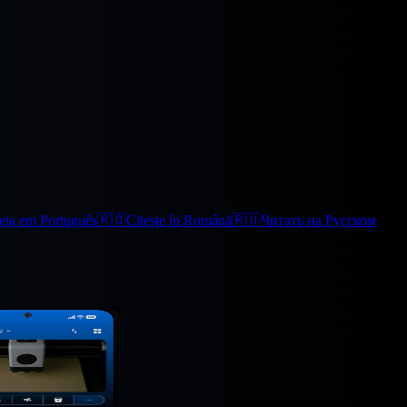
eia em Português
🇷🇴
Citește în Română
🇷🇺
Читать на Русском