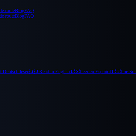
de route
Blog
FAQ
de route
Blog
FAQ
f Deutsch lesen
🇬🇧
Read in English
🇪🇸
Leer en Español
🇫🇮
Lue Su