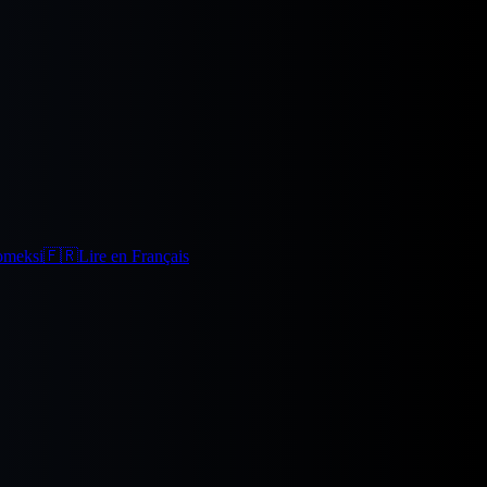
omeksi
🇫🇷
Lire en Français