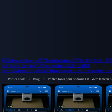
🇭🇺
Olvasás Magyarul
🇮🇹
Leggi in Italiano
🇯🇵
日本語で読む
🇳
🇸🇪
Läs på Svenska
🇹🇷
Türkçe Oku
🇨🇳
用中文阅读
Accueil
Galerie
Compatibilité
Addons
Support
Journal des modifications
Printer Tools
Blog
Printer Tools pour Android 1.0 : Votre tableau 