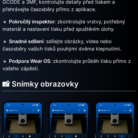
GCODE a 3MF, kontrolujte detaily před tiskem a
přehrávejte časosběry přímo z aplikace.
🔹
Pokročilý inspektor
: zkontrolujte vrstvy, potřebný
materiál a nastavení tisku před spuštěním úlohy.
🔹
Snadné sdílení
: sdílejte obrázky, videa nebo
časosběry vašich tisků pouhými dvěma klepnutími.
🔹
Podpora Wear OS
: zkontrolujte průběh tisku přímo z
vašeho zápěstí.
📸 Snímky obrazovky