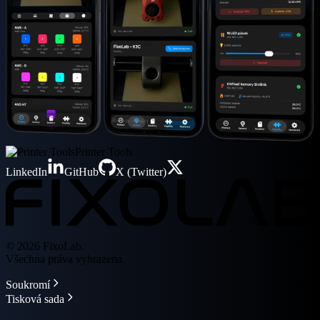
Printer Tools
LinkedIn
GitHub
X (Twitter)
© 2026 FixoLab.
Všechna práva vyhrazena.
Soukromí
Tisková sada