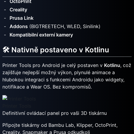
OctoPrint
Creality
Prusa Link
Addons
(BIGTREETECH, WLED, Sinilink)
Kompatibilní externí kamery
🛠️ Nativně postaveno v Kotlinu
Printer Tools pro Android je celý postaven v
Kotlinu
, což
zajišťuje nejlepší možný výkon, plynulé animace a
hlubokou integraci s funkcemi Androidu jako widgety,
notifikace a Wear OS. Bez kompromisů.
Printer Tools
Definitivní ovládací panel pro vaši 3D tiskárnu
Připojte tiskárny od Bambu Lab, Klipper, OctoPrint,
Creality, Snapmaker a Prusa odkudkoli