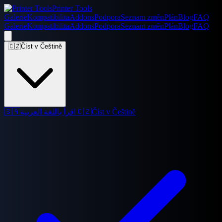
Printer Tools
Galerie
Kompatibilita
Addons
Podpora
Seznam změn
Plán
Blog
FAQ
Galerie
Kompatibilita
Addons
Podpora
Seznam změn
Plán
Blog
FAQ
🇨🇿
Číst v Češtině
🇸🇦
اقرأ باللغة العربية
🇨🇿
Číst v Češtině