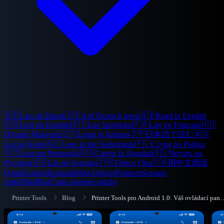
🇩🇰
Læs på Dansk
🇩🇪
Auf Deutsch lesen
🇬🇧
Read in English
🇪🇸
Leer en Español
🇫🇮
Lue Suomeksi
🇫🇷
Lire en Français
🇭🇺
Olvasás Magyarul
🇮🇹
Leggi in Italiano
🇯🇵
日本語で読む
🇳🇴
Les på Norsk
🇳🇱
Lees in het Nederlands
🇵🇱
Czytaj po Polsku
🇵🇹
Leia em Português
🇷🇴
Citește în Română
🇷🇺
Читать на
Русском
🇸🇪
Läs på Svenska
🇹🇷
Türkçe Oku
🇨🇳
用中文阅读
Domů
Galerie
Kompatibilita
Addons
Podpora
Seznam
změn
Plán
Blog
Často kladené otázky
Printer Tools
Blog
Printer Tools pro Android 1.0: Váš ovládací panel 3