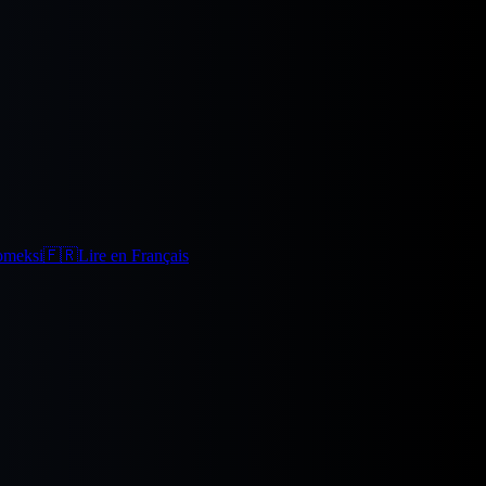
omeksi
🇫🇷
Lire en Français