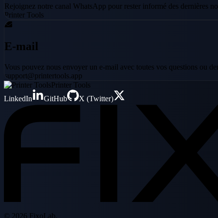
Rejoignez notre canal WhatsApp pour rester informé des dernières nou
Printer Tools
E-mail
Vous pouvez nous envoyer un e-mail avec toutes vos questions ou d
support@printertools.app
Printer Tools
LinkedIn
GitHub
X (Twitter)
© 2026 FixoLab.