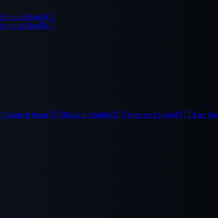
de route
Blog
FAQ
de route
Blog
FAQ
f Deutsch lesen
🇬🇧
Read in English
🇪🇸
Leer en Español
🇫🇮
Lue Su