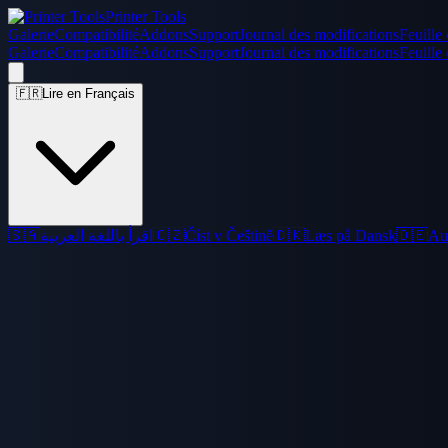
Printer Tools
Galerie
Compatibilité
Addons
Support
Journal des modifications
Feuille 
Galerie
Compatibilité
Addons
Support
Journal des modifications
Feuille 
🇫🇷
Lire en Français
🇸🇦
اقرأ باللغة العربية
🇨🇿
Číst v Češtině
🇩🇰
Læs på Dansk
🇩🇪
Au