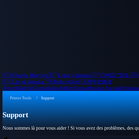
🇭🇺
Olvasás Magyarul
🇮🇹
Leggi in Italiano
🇯🇵
日本語で読む
🇳
🇸🇪
Läs på Svenska
🇹🇷
Türkçe Oku
🇨🇳
用中文阅读
Accueil
Galerie
Compatibilité
Addons
Support
Journal des modifications
Printer Tools
Support
Support
Nous sommes là pour vous aider ! Si vous avez des problèmes, des que