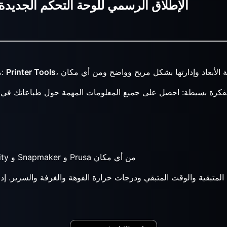
Printer Tools: الإطلاق الرسمي للوحة التحكم الج
Printer Tools
مشروع جديد كنت أعمل عليه خلال العام الماضي وأصبح الآن حقيقة:
اتصل بالطابعات من Bambu Lab و Klipper و OctoPrint و Creality و Snapmaker و Prusa من أي مكان
تبقية والوقت المتبقي ودرجات حرارة الفوهة والغرفة والسرير. إدارة