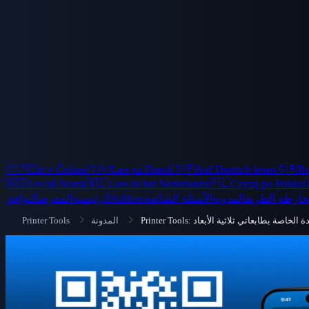
🇨🇿
Číst v Češtině
🇩🇰
Læs på Dansk
🇩🇪
Auf Deutsch lesen
🇬🇧
Re
🇳🇴
Les på Norsk
🇳🇱
Lees in het Nederlands
🇵🇱
Czytaj po Polsku
خارطة الطريق
المدونة
الأسئلة الشائعة
Addons
الرئيسية
المعرض
التوافق
لجديدة الخاصة بطابعاتي ثلاثية الأبعاد
المدونة
Printer Tools