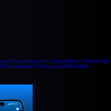
nçais
🇭🇺
Olvasás Magyarul
🇮🇹
Leggi in Italiano
🇯🇵
日本語で読む
м
🇸🇪
Läs på Svenska
🇹🇷
Türkçe Oku
🇨🇳
用中文阅读