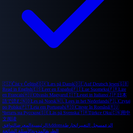
🇨🇿
Číst v Češtině
🇩🇰
Læs på Dansk
🇩🇪
Auf Deutsch lesen
🇬🇧
Read in English
🇪🇸
Leer en Español
🇫🇮
Lue Suomeksi
🇫🇷
Lire
en Français
🇭🇺
Olvasás Magyarul
🇮🇹
Leggi in Italiano
🇯🇵
日本
語で読む
🇳🇴
Les på Norsk
🇳🇱
Lees in het Nederlands
🇵🇱
Czytaj
po Polsku
🇵🇹
Leia em Português
🇷🇴
Citește în Română
🇷🇺
Читать на Русском
🇸🇪
Läs på Svenska
🇹🇷
Türkçe Oku
🇨🇳
用中
文阅读
الدعم
سجل التغييرات
خارطة
Addons
الرئيسية
المعرض
التوافق
الطريق
المدونة
الأسئلة الشائعة