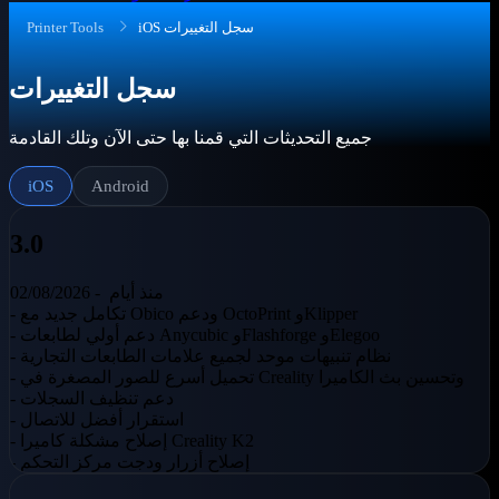
iOS سجل التغييرات
Printer Tools
سجل التغييرات
جميع التحديثات التي قمنا بها حتى الآن وتلك القادمة
iOS
Android
3.0
منذ أيام
02/08/2026 -
- تكامل جديد مع Obico ودعم OctoPrint وKlipper
- دعم أولي لطابعات Anycubic وFlashforge وElegoo
- نظام تنبيهات موحد لجميع علامات الطابعات التجارية
- تحميل أسرع للصور المصغرة في Creality وتحسين بث الكاميرا
- دعم تنظيف السجلات
- استقرار أفضل للاتصال
- إصلاح مشكلة كاميرا Creality K2
- إصلاح أزرار ودجت مركز التحكم