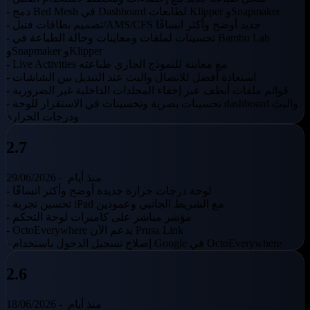
- دمج Bed Mesh في Dashboard لطابعات Klipper وSnapmaker
- تصميم بطاقات فتيل/AMS/CFS جديد أوضح وأكثر اتساقًا
- تحسينات لملفات ومعاينات وحالة الطباعة في Bambu Lab
وSnapmaker وKlipper
- Live Activities مع معاينة للنموذج الجاري طباعته
- استعادة أفضل للاتصال والبث عند التبديل بين الشاشات
- قوائم ملفات أنظف عبر إخفاء المجلدات الداخلية غير الضرورية
- تحسينات بصرية وتحسينات في الاستقرار للوحة dashboard والبث
ودرجات الحرارة
2.7
منذ أيام
29/06/2026 -
- لوحة درجات حرارة جديدة أوضح وأكثر اتساقًا
- تحسين تجربة iPad مع الشريط الجانبي وعمودين
- مؤشر مباشر على كاميرات لوحة التحكم
- OctoEverywhere يدعم الآن Prusa Link
- إصلاح تسجيل الدخول باستخدام Google في OctoEverywhere
2.6
منذ أيام
18/06/2026 -