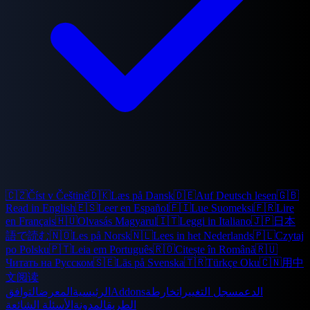
🇨🇿
Číst v Češtině
🇩🇰
Læs på Dansk
🇩🇪
Auf Deutsch lesen
🇬🇧
Read in English
🇪🇸
Leer en Español
🇫🇮
Lue Suomeksi
🇫🇷
Lire
en Français
🇭🇺
Olvasás Magyarul
🇮🇹
Leggi in Italiano
🇯🇵
日本
語で読む
🇳🇴
Les på Norsk
🇳🇱
Lees in het Nederlands
🇵🇱
Czytaj
po Polsku
🇵🇹
Leia em Português
🇷🇴
Citește în Română
🇷🇺
Читать на Русском
🇸🇪
Läs på Svenska
🇹🇷
Türkçe Oku
🇨🇳
用中
文阅读
الدعم
سجل التغييرات
خارطة
Addons
الرئيسية
المعرض
التوافق
الطريق
المدونة
الأسئلة الشائعة