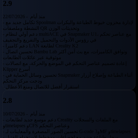
2.9
منذ أيام
22/07/2026 -
- تكامل جديد مع Spoolman لإدارة مخزون خيوط الطباعة والبكرات
النشطة وملصقات QR وتحديثات الوزن
- دعم أولي لنظام multiACE في Snapmaker U1، مع عناصر تحكم
في رؤوس الأدوات والتحميل والتفريغ والتجفيف
- دعم كاميرا LAN لطابعة Creality K2
- تحسين اتصال Bambu Lab وتوافق الكاميرات، مع بث آمن أكثر
موثوقية عبر عائلات الطابعات
- إعادة تصميم عناصر التحكم في الموضع والحركة، مع اتصالات
Klipper أسرع
- تحسين وسائل الحماية في Snapmaker أثناء الطباعة وإصلاح أزرار
ودجت مركز التحكم
- استقرار أفضل للاتصال ومنع الأعطال
2.8
منذ أيام
10/07/2026 -
- دعم موسع جديد لطابعات Creality مع الملفات والسجلات
وtimelapses وCFS وعناصر التحكم
- تحسين الصور المصغرة والمعاينات لـ G-code و3MF وtimelapses
- سجل طباعة جديد مع إحصاءات ومخطط لاستخدام الفتيل