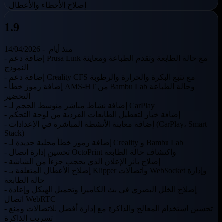
- إصلاح الأخطاء والأعطال
1.9
منذ أيام
14/04/2026 -
- إضافة دعم Prusa Link مع حالة الطابعة وتقدم الطباعة ومعاينة
النموذج
- إضافة دعم Creality CFS مع تتبع البكرة والحرارة والرطوبة
- إضافة رموز خطأ AMS-HT من Bambu Lab وحالة الطباعة
التحضير
- إضافة نشاط مباشر متوسط الحجم لـ CarPlay
- إضافة خيار لتعطيل الطابعات الفردية من لوحة التحكم
- إضافة معاينة الأنشطة المباشرة في الإعدادات (CarPlay، Smart
Stack)
- إضافة رموز خطأ محلية جديدة لـ Creality و Bambu Lab
- تحسين إدارة اتصال OctoPrint واكتشاف حالة الطابعة
- إصلاح بانر الإعلان الذي يحجب جزءاً من الشاشة
- إصلاح الأعطال المتعلقة بـ Klipper واتصالات WebSocket وإدارة
حالة الطابعة
- إصلاح الخلل البصري في بث الكاميرا وتحميل الهيكل وإعادة
اتصال WebRTC
- تحسين استخدام المعالج والذاكرة مع إدارة أفضل للاتصالات ومنع
تسريب الذاكرة