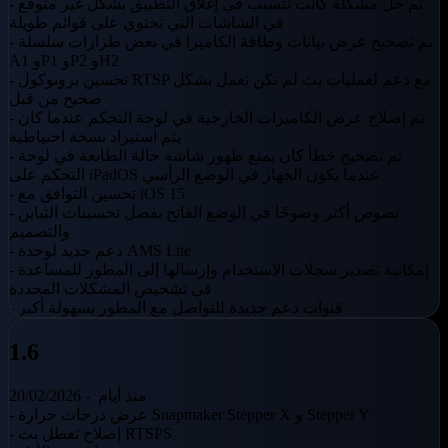
- تم حل مشكلة كانت تتسبب في إغلاق التطبيق بشكل غير متوقع
في الشاشات التي تحتوي على قوائم طويلة
- تم تصحيح عرض بيانات وطاقة الكاميرا في بعض طرازات سلسلة
A1 وP1 وP2 وH2
- تحسين بروتوكول RTSP مع دعم لعمليات بث لم تكن تعمل بشكل
صحيح من قبل
- تم إصلاح عرض الكاميرات الخارجية في لوحة التحكم عندما كان
يتم استيراد نسخة احتياطية
- تم تصحيح خطأ كان يمنع ظهور شاشة حالة الطابعة في لوحة
التحكم على iPadOS عندما يكون الجهاز في الوضع الرأسي
- تحسين التوافق مع iOS 15
- نصوص أكثر وضوحًا في الوضع الفاتح بفضل تحسينات التباين
والتصميم
- دعم جديد لوحدة AMS Lite
- إمكانية تصدير سجلات الاستخدام وإرسالها إلى المطور للمساعدة
في تشخيص المشكلات المحددة
- قنوات دعم جديدة للتواصل مع المطور بسهولة أكبر
1.6
منذ أيام
20/02/2026 -
- عرض درجات حرارة Snapmaker Stepper X و Stepper Y
- إصلاح تعطل بث RTSPS