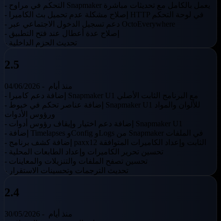
- التحكم في مراوح Snapmaker يعمل بالكامل مع تحديثات مباشرة
- إصلاح مشكلة عدم تحميل بث الكاميرا HTTP في لوحة التحكم
- دعم تسجيل الدخول الاجتماعي عبر OctoEverywhere
- إصلاح عدة أعطال عند فتح التطبيق
- تحديث الحزم الداخلية
2.5
منذ أيام
04/06/2026 -
- إضافة دعم كاميرا Snapmaker U1 مع البرنامج الثابت الأصلي
- إضافة عناصر تحكم في خيوط Snapmaker U1 للألوان والمواد
ورؤوس الأدوات
- إضافة دعم اختيار وإيقاف رؤوس أدوات Snapmaker U1
- إضافة Timelapses وConfig وLogs من Snapmaker في الملفات
- إضافة كشف برنامج paxx12 الثابت وإعداد الكاميرات المتوافقة
- تحسين تحرير الكاميرات وإعداد الطابعات المحلية
- تحسين تصفح الملفات والتنزيلات والمعاينات
- تحديث الترجمات وتحسينات الاستقرار
2.4
منذ أيام
30/05/2026 -