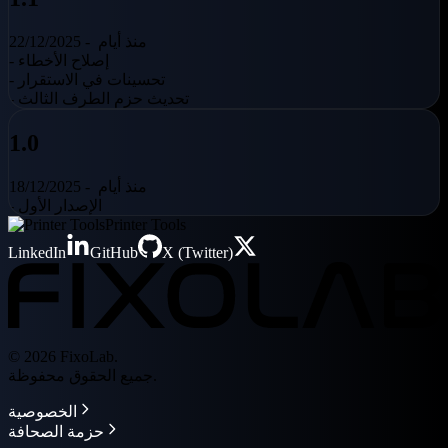
منذ أيام
22/12/2025 -
- إصلاح الأخطاء
- تحسينات في الاستقرار
- تحديث حزم الطرف الثالث
1.0
منذ أيام
18/12/2025 -
- الإصدار الأول
Printer Tools
LinkedIn
GitHub
X (Twitter)
© 2026 FixoLab.
جميع الحقوق محفوظة.
الخصوصية
حزمة الصحافة