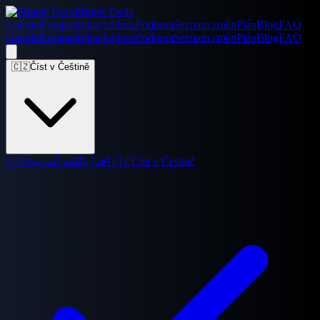
Printer Tools
Galerie
Kompatibilita
Addons
Podpora
Seznam změn
Plán
Blog
FAQ
Galerie
Kompatibilita
Addons
Podpora
Seznam změn
Plán
Blog
FAQ
🇨🇿
Číst v Češtině
🇸🇦
اقرأ باللغة العربية
🇨🇿
Číst v Češtině