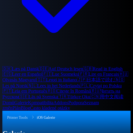
🇩🇰
Læs på Dansk
🇩🇪
Auf Deutsch lesen
🇬🇧
Read in English
🇪🇸
Leer en Español
🇫🇮
Lue Suomeksi
🇫🇷
Lire en Français
🇭🇺
Olvasás Magyarul
🇮🇹
Leggi in Italiano
🇯🇵
日本語で読む
🇳🇴
Les på Norsk
🇳🇱
Lees in het Nederlands
🇵🇱
Czytaj po Polsku
🇵🇹
Leia em Português
🇷🇴
Citește în Română
🇷🇺
Читать на
Русском
🇸🇪
Läs på Svenska
🇹🇷
Türkçe Oku
🇨🇳
用中文阅读
Domů
Galerie
Kompatibilita
Addons
Podpora
Seznam
změn
Plán
Blog
Často kladené otázky
Printer Tools
iOS Galerie