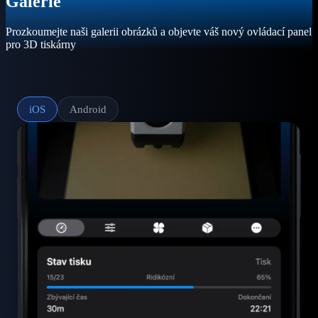
Galerie
Prozkoumejte naši galerii obrázků a objevte váš nový ovládací panel
pro 3D tiskárny
iOS
Android