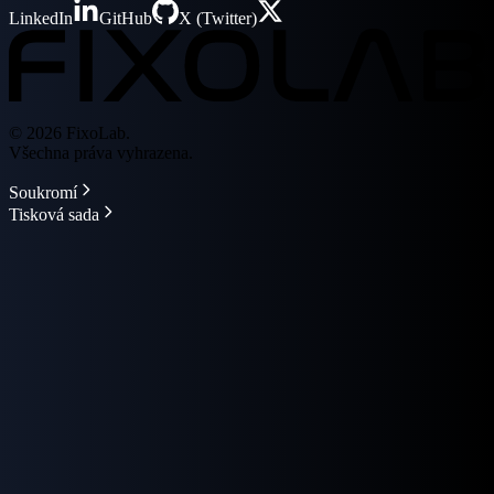
LinkedIn
GitHub
X (Twitter)
© 2026 FixoLab.
Všechna práva vyhrazena.
Soukromí
Tisková sada