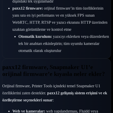
dışındaki tek uygulamadır
paxx12 firmware:
orijinal firmware’in tüm özelliklerinin
yanı sıra en iyi performans ve en yüksek FPS sunan
WebRTC, HTTP, RTSP ve yazıcı ekranını HTTP üzerinden
uzaktan görüntüleme ve kontrol etme
Otomatik kurulum:
yazıcıyı eklerken veya düzenlerken
tek bir anahtarı etkinleştirin; tüm uyumlu kameralar
otomatik olarak oluşturulur
paxx12 firmware, Snapmaker U1’e
orijinal firmware’e kıyasla neler ekler?
Orijinal firmware, Printer Tools içindeki temel Snapmaker U1
özelliklerini zaten destekler.
paxx12 gelişmiş sistem erişimi ve ek
özelleştirme seçenekleri sunar
:
Web ve kameralar:
web yapılandırması, Fluidd veya