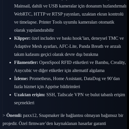
Mainsail, dahili ve USB kameralar için donanım hızlandırmalı
WebRTC, HTTP ve RTSP yayınları, uzaktan ekran kontrolü
ve timelapse. Printer Tools uyumlu kameraları otomatik
olarak yapılandırabilir
Klipper:
özel includes ve baskı hook’ları, deneysel TMC ve
Adaptive Mesh ayarları, AFC-Lite, Panda Breath ve arızalı
takım kafasını geçici olarak devre dışı bırakma
Filamentler:
OpenSpool RFID etiketleri ve Bambu, Creality,
Anycubic ve diğer etiketler için alternatif algılama
İzleme:
Prometheus, Home Assistant, DataDog ve 90’dan
fazla hizmet için Apprise bildirimleri
Uzaktan erişim:
SSH, Tailscale VPN ve bulut tabanlı erişim
seçenekleri
>
Önemli:
paxx12, Snapmaker ile bağlantısı olmayan bağımsız bir
projedir. Özel firmware’den kaynaklanan hasarlar garanti