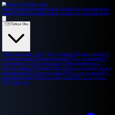
Printer Tools
Galeri
Uyumluluk
Destek
Değişiklik Günlüğü
Yol Haritası
Blog
FAQ
Galeri
Uyumluluk
Destek
Değişiklik Günlüğü
Yol Haritası
Blog
FAQ
🇹🇷
Türkçe Oku
🇸🇦
اقرأ باللغة العربية
🇨🇿
Číst v Češtině
🇩🇰
Læs på Dansk
🇩🇪
Auf Deutsch lesen
🇬🇧
Read in English
🇪🇸
Leer en Español
🇫🇮
Lue Suomeksi
🇫🇷
Lire en Français
🇭🇺
Olvasás Magyarul
🇮🇹
Leggi in Italiano
🇯🇵
日本語で読む
🇳🇴
Les på Norsk
🇳🇱
Lees in
het Nederlands
🇵🇱
Czytaj po Polsku
🇵🇹
Leia em Português
🇷🇴
Citește în Română
🇷🇺
Читать на Русском
🇸🇪
Läs på Svenska
🇹🇷
Türkçe Oku