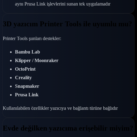
aynı Prusa Link işlevlerini sunan tek uygulamadır
3D yazıcım Printer Tools ile uyumlu mu?
Printer Tools şunları destekler:
Bambu Lab
Klipper / Moonraker
OctoPrint
Creality
Snapmaker
Prusa Link
Kullanılabilen özellikler yazıcıya ve bağlantı türüne bağlıdır
Evde değilken yazıcıma erişebilir miyim?