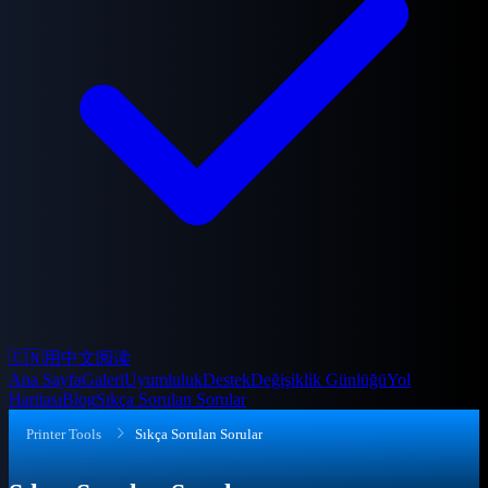
🇨🇳
用中文阅读
Ana Sayfa
Galeri
Uyumluluk
Destek
Değişiklik Günlüğü
Yol
Haritası
Blog
Sıkça Sorulan Sorular
Printer Tools
Sıkça Sorulan Sorular