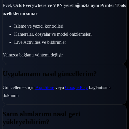
Evet,
OctoEverywhere ve VPN yerel ağınızla aynı Printer Tools
özelliklerini sunar
:
İzleme ve yazıcı kontrolleri
Kameralar, dosyalar ve model önizlemeleri
Live Activities ve bildirimler
Yalnızca bağlantı yöntemi değişir
Uygulamamı nasıl güncellerim?
Güncellemek için
App Store
veya
Google Play
bağlantısına
dokunun
Satın alımlarımı nasıl geri
yükleyebilirim?