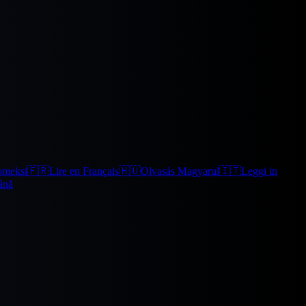
omeksi
🇫🇷
Lire en Français
🇭🇺
Olvasás Magyarul
🇮🇹
Leggi in
ână