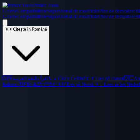
Printer Tools
Galerie
Compatibilitate
Suport
Jurnal de modificări
Plan de dezvoltare
B
Galerie
Compatibilitate
Suport
Jurnal de modificări
Plan de dezvoltare
B
🇷🇴
Citește în Română
🇸🇦
اقرأ باللغة العربية
🇨🇿
Číst v Češtině
🇩🇰
Læs på Dansk
🇩🇪
Au
Italiano
🇯🇵
日本語で読む
🇳🇴
Les på Norsk
🇳🇱
Lees in het Neder