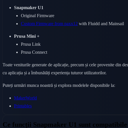
Snapmaker U1
Original Firmware
Custom Firmware from paxx12
with Fluidd and Mainsail
Prusa Mini +
Prusa Link
Prusa Connect
Toate veniturile generate de aplicație, precum și cele provenite din de
cu aplicația și a îmbunătăți experiența tuturor utilizatorilor.
Puteți urmări munca noastră și explora modelele disponibile la:
MakerWorld
Printables
Ce funcții Snapmaker U1 sunt compatibile 