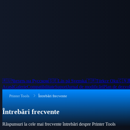
🇷🇺
Читать на Русском
🇸🇪
Läs på Svenska
🇹🇷
Türkçe Oku
🇨🇳
Acasă
Galerie
Compatibilitate
Suport
Jurnal de modificări
Plan de dezvol
Printer Tools
Întrebări frecvente
Întrebări frecvente
Răspunsuri la cele mai frecvente întrebări despre Printer Tools