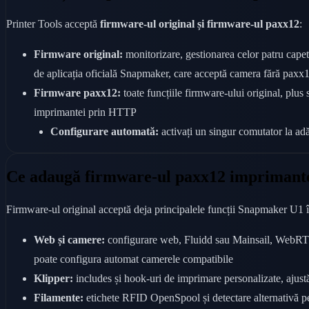
Printer Tools acceptă
firmware-ul original și firmware-ul paxx12
:
Firmware original:
monitorizare, gestionarea celor patru capete
de aplicația oficială Snapmaker, care acceptă camera fără paxx
Firmware paxx12:
toate funcțiile firmware-ului original, plu
imprimantei prin HTTP
Configurare automată:
activați un singur comutator la adă
Ce adaugă firmware-ul paxx12 imprimante
Firmware-ul original acceptă deja principalele funcții Snapmaker U1 î
Web și camere:
configurare web, Fluidd sau Mainsail, WebRTC a
poate configura automat camerele compatibile
Klipper:
includes și hook-uri de imprimare personalizate, aju
Filamente:
etichete RFID OpenSpool și detectare alternativă pe