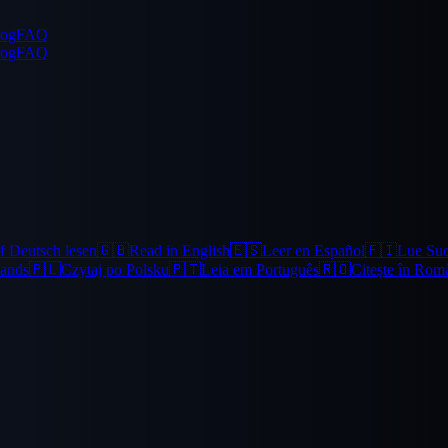
log
FAQ
log
FAQ
f Deutsch lesen
🇬🇧
Read in English
🇪🇸
Leer en Español
🇫🇮
Lue Su
lands
🇵🇱
Czytaj po Polsku
🇵🇹
Leia em Português
🇷🇴
Citește în Rom