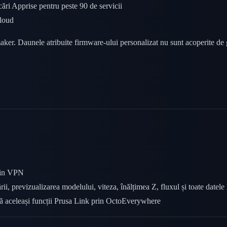
ri Apprise pentru peste 90 de servicii
cloud
r. Daunele atribuite firmware-ului personalizat nu sunt acoperite de gar
prin VPN
i, previzualizarea modelului, viteza, înălțimea Z, fluxul și toate datele
eră aceleași funcții Prusa Link prin OctoEverywhere