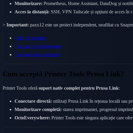
Monitorizare:
Prometheus, Home Assistant, DataDog și notifică
Acces la distanță:
SSH, VPN Tailscale și opțiuni de acces în 
>
Important:
paxx12 este un proiect independent, neafiliat cu Snapmake
Ghid de instalare
Cea mai recentă versiune
Documentație completă
Cum acceptă Printer Tools Prusa Link?
Printer Tools oferă
suport nativ complet pentru Prusa Link
:
Conectare directă:
utilizați Prusa Link în rețeaua locală sau 
Monitorizare completă:
starea imprimantei, progresul imprimări
OctoEverywhere:
Printer Tools este singura aplicație care of