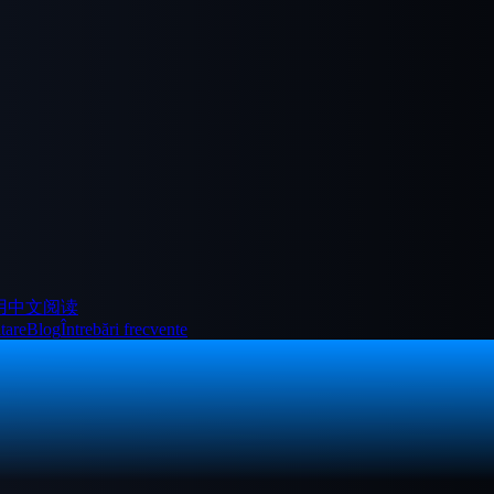
用中文阅读
tare
Blog
Întrebări frecvente