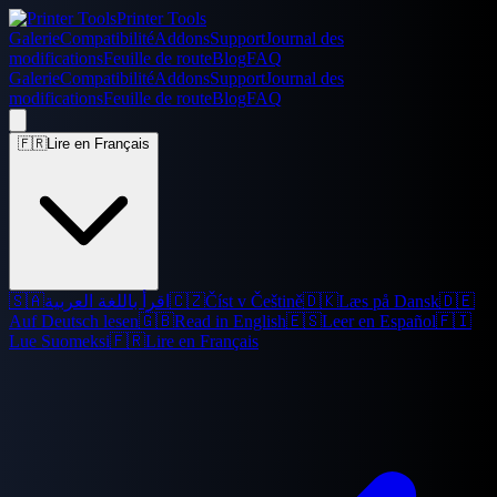
Printer Tools
Galerie
Compatibilité
Addons
Support
Journal des
modifications
Feuille de route
Blog
FAQ
Galerie
Compatibilité
Addons
Support
Journal des
modifications
Feuille de route
Blog
FAQ
🇫🇷
Lire en Français
🇸🇦
اقرأ باللغة العربية
🇨🇿
Číst v Češtině
🇩🇰
Læs på Dansk
🇩🇪
Auf Deutsch lesen
🇬🇧
Read in English
🇪🇸
Leer en Español
🇫🇮
Lue Suomeksi
🇫🇷
Lire en Français