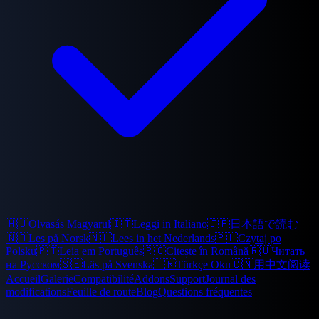
🇭🇺
Olvasás Magyarul
🇮🇹
Leggi in Italiano
🇯🇵
日本語で読む
🇳🇴
Les på Norsk
🇳🇱
Lees in het Nederlands
🇵🇱
Czytaj po
Polsku
🇵🇹
Leia em Português
🇷🇴
Citește în Română
🇷🇺
Читать
на Русском
🇸🇪
Läs på Svenska
🇹🇷
Türkçe Oku
🇨🇳
用中文阅读
Accueil
Galerie
Compatibilité
Addons
Support
Journal des
modifications
Feuille de route
Blog
Questions fréquentes