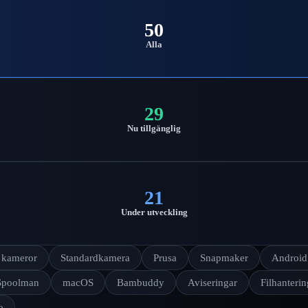
50
Alla
29
Nu tillgänglig
21
Under utveckling
a kameror
Standardkamera
Prusa
Snapmaker
Android
Spoolman
macOS
Bambuddy
Aviseringar
Filhanterin
o