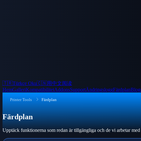
🇹🇷
Türkçe Oku
🇨🇳
用中文阅读
Hem
Galleri
Kompatibilitet
Addons
Support
Ändringslogg
Färdplan
Blog
Printer Tools
Färdplan
Färdplan
Upptäck funktionerna som redan är tillgängliga och de vi arbetar med 