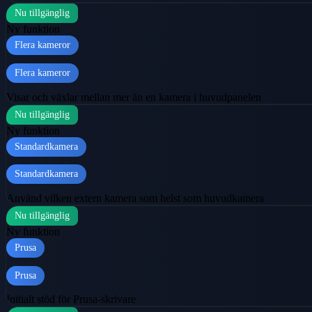
Nu tillgänglig
Ny funktion
Flera kameror
Flera kameror
Visar och växlar mellan mer än en kamera i huvudpanelen
Nu tillgänglig
Ny funktion
Standardkamera
Standardkamera
Använd vilken extern kamera som helst som huvudkamera
Nu tillgänglig
Ny funktion
Prusa
Prusa
Initialt stöd för Prusa-skrivare