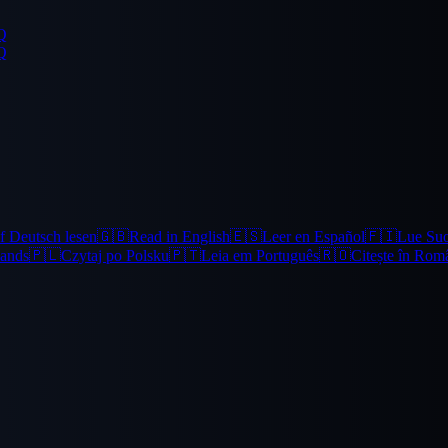
Q
Q
f Deutsch lesen
🇬🇧
Read in English
🇪🇸
Leer en Español
🇫🇮
Lue Su
lands
🇵🇱
Czytaj po Polsku
🇵🇹
Leia em Português
🇷🇴
Citește în Rom