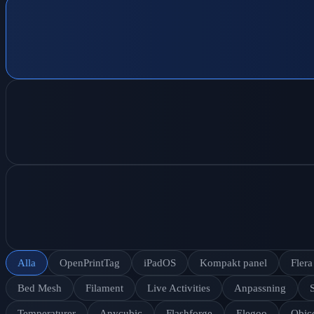
Alla
OpenPrintTag
iPadOS
Kompakt panel
Fler
Bed Mesh
Filament
Live Activities
Anpassning
Temperaturer
Anycubic
Flashforge
Elegoo
Obic