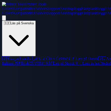
Printer Tools
Galleri
Kompatibilitet
Addons
Support
Ändringslogg
Färdplan
Blogg
FA
Galleri
Kompatibilitet
Addons
Support
Ändringslogg
Färdplan
Blogg
FA
🇸🇪
Läs på Svenska
🇸🇦
اقرأ باللغة العربية
🇨🇿
Číst v Češtině
🇩🇰
Læs på Dansk
🇩🇪
Au
Italiano
🇯🇵
日本語で読む
🇳🇴
Les på Norsk
🇳🇱
Lees in het Neder