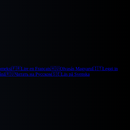
omeksi
🇫🇷
Lire en Français
🇭🇺
Olvasás Magyarul
🇮🇹
Leggi in
ână
🇷🇺
Читать на Русском
🇸🇪
Läs på Svenska