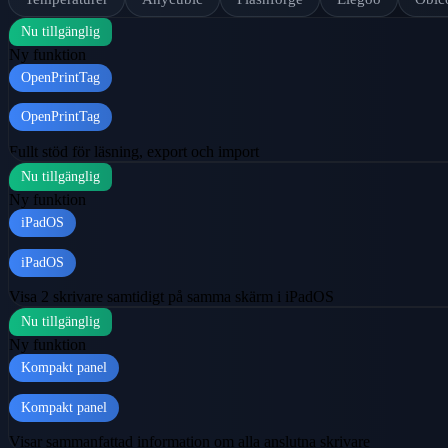
Nu tillgänglig
Ny funktion
OpenPrintTag
OpenPrintTag
Fullt stöd för läsning, export och import
Nu tillgänglig
Ny funktion
iPadOS
iPadOS
Visa 2 skrivare samtidigt på samma skärm i iPadOS
Nu tillgänglig
Ny funktion
Kompakt panel
Kompakt panel
Visar sammanfattad information om alla anslutna skrivare