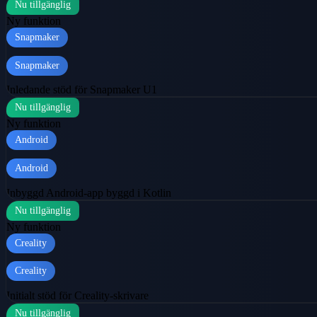
Nu tillgänglig
Ny funktion
Snapmaker
Snapmaker
Inledande stöd för Snapmaker U1
Nu tillgänglig
Ny funktion
Android
Android
Inbyggd Android‑app byggd i Kotlin
Nu tillgänglig
Ny funktion
Creality
Creality
Initialt stöd för Creality-skrivare
Nu tillgänglig