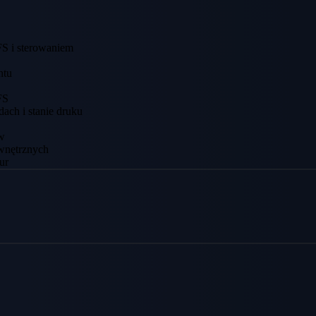
FS i sterowaniem
ntu
FS
ach i stanie druku
ów
ewnętrznych
ur