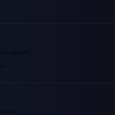
łów i toolheadów
mer
ych zadań