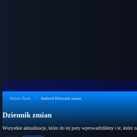
🇵🇹
Leia em Português
🇷🇴
Citește în Română
🇷🇺
Читать на Русс
Strona główna
Galeria
Kompatybilność
Addons
Wsparcie
Dziennik zmi
Printer Tools
Android Dziennik zmian
Dziennik zmian
Wszystkie aktualizacje, które do tej pory wprowadziliśmy i te, które 