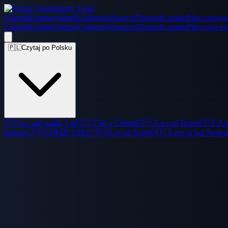
Printer Tools
Galeria
Kompatybilność
Addons
Wsparcie
Dziennik zmian
Plan rozwoj
Galeria
Kompatybilność
Addons
Wsparcie
Dziennik zmian
Plan rozwoj
🇵🇱
Czytaj po Polsku
🇸🇦
اقرأ باللغة العربية
🇨🇿
Číst v Češtině
🇩🇰
Læs på Dansk
🇩🇪
Au
Italiano
🇯🇵
日本語で読む
🇳🇴
Les på Norsk
🇳🇱
Lees in het Neder