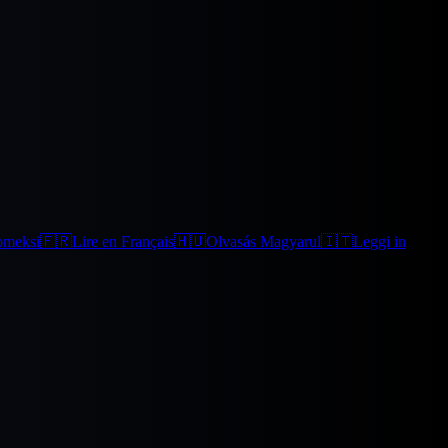
omeksi
🇫🇷
Lire en Français
🇭🇺
Olvasás Magyarul
🇮🇹
Leggi in