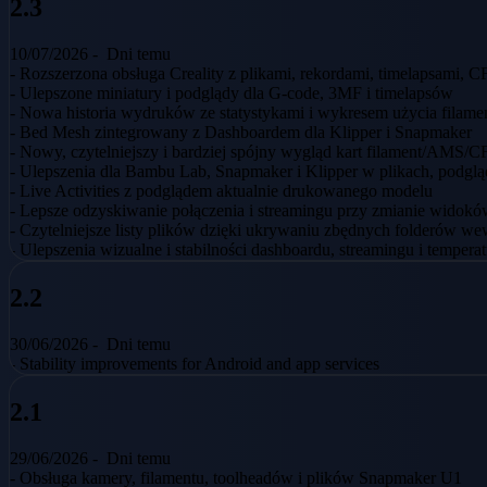
2.3
10/07/2026 -
Dni temu
- Rozszerzona obsługa Creality z plikami, rekordami, timelapsami, C
- Ulepszone miniatury i podglądy dla G-code, 3MF i timelapsów
- Nowa historia wydruków ze statystykami i wykresem użycia filame
- Bed Mesh zintegrowany z Dashboardem dla Klipper i Snapmaker
- Nowy, czytelniejszy i bardziej spójny wygląd kart filament/AMS/C
- Ulepszenia dla Bambu Lab, Snapmaker i Klipper w plikach, podgląd
- Live Activities z podglądem aktualnie drukowanego modelu
- Lepsze odzyskiwanie połączenia i streamingu przy zmianie widok
- Czytelniejsze listy plików dzięki ukrywaniu zbędnych folderów w
- Ulepszenia wizualne i stabilności dashboardu, streamingu i temperat
2.2
30/06/2026 -
Dni temu
- Stability improvements for Android and app services
2.1
29/06/2026 -
Dni temu
- Obsługa kamery, filamentu, toolheadów i plików Snapmaker U1