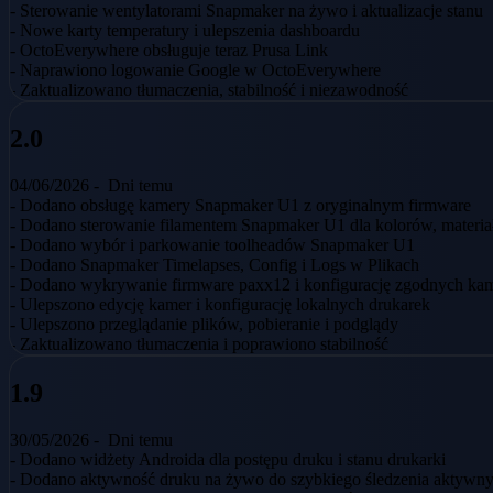
- Sterowanie wentylatorami Snapmaker na żywo i aktualizacje stanu
- Nowe karty temperatury i ulepszenia dashboardu
- OctoEverywhere obsługuje teraz Prusa Link
- Naprawiono logowanie Google w OctoEverywhere
- Zaktualizowano tłumaczenia, stabilność i niezawodność
2.0
04/06/2026 -
Dni temu
- Dodano obsługę kamery Snapmaker U1 z oryginalnym firmware
- Dodano sterowanie filamentem Snapmaker U1 dla kolorów, materia
- Dodano wybór i parkowanie toolheadów Snapmaker U1
- Dodano Snapmaker Timelapses, Config i Logs w Plikach
- Dodano wykrywanie firmware paxx12 i konfigurację zgodnych ka
- Ulepszono edycję kamer i konfigurację lokalnych drukarek
- Ulepszono przeglądanie plików, pobieranie i podglądy
- Zaktualizowano tłumaczenia i poprawiono stabilność
1.9
30/05/2026 -
Dni temu
- Dodano widżety Androida dla postępu druku i stanu drukarki
- Dodano aktywność druku na żywo do szybkiego śledzenia aktywn