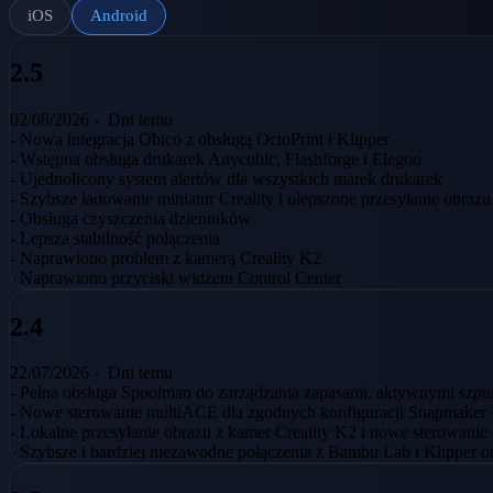
iOS
Android
2.5
02/08/2026 -
Dni temu
- Nowa integracja Obico z obsługą OctoPrint i Klipper
- Wstępna obsługa drukarek Anycubic, Flashforge i Elegoo
- Ujednolicony system alertów dla wszystkich marek drukarek
- Szybsze ładowanie miniatur Creality i ulepszone przesyłanie obraz
- Obsługa czyszczenia dzienników
- Lepsza stabilność połączenia
- Naprawiono problem z kamerą Creality K2
- Naprawiono przyciski widżetu Control Center
2.4
22/07/2026 -
Dni temu
- Pełna obsługa Spoolman do zarządzania zapasami, aktywnymi szpul
- Nowe sterowanie multiACE dla zgodnych konfiguracji Snapmaker 
- Lokalne przesyłanie obrazu z kamer Creality K2 i nowe sterowani
- Szybsze i bardziej niezawodne połączenia z Bambu Lab i Klipper o