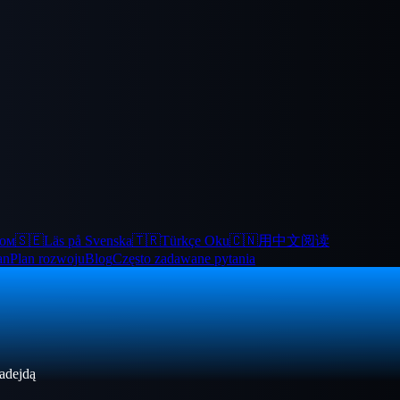
ком
🇸🇪
Läs på Svenska
🇹🇷
Türkçe Oku
🇨🇳
用中文阅读
an
Plan rozwoju
Blog
Często zadawane pytania
nadejdą