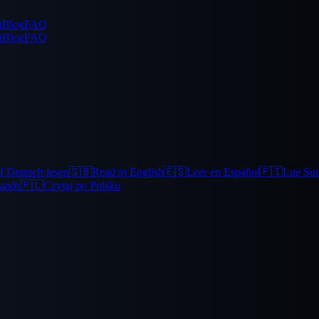
u
Blog
FAQ
u
Blog
FAQ
f Deutsch lesen
🇬🇧
Read in English
🇪🇸
Leer en Español
🇫🇮
Lue Su
lands
🇵🇱
Czytaj po Polsku