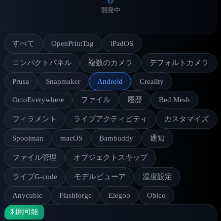
開発中
すべて
OpenPrintTag
iPadOS
コンパクトパネル
複数のカメラ
デフォルトカメラ
Prusa
Snapmaker
Android
Creality
OctoEverywhere
ファイル
履歴
Bed Mesh
フィラメント
ライブアクティビティ
カスタマイズ
Spoolman
macOS
Bambuddy
通知
ファイル管理
オブジェクトスキップ
ライブG-code
モデルビューア
温度設定
Anycubic
Flashforge
Elegoo
Obico
利用可能