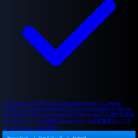
🇳🇴
Les på Norsk
🇳🇱
Lees in het Nederlands
🇵🇱
Czytaj po
Polsku
🇵🇹
Leia em Português
🇷🇴
Citește în Română
🇷🇺
Читать
на Русском
🇸🇪
Läs på Svenska
🇹🇷
Türkçe Oku
🇨🇳
用中文阅读
ホーム
ギャラリー
互換性
Addons
サポート
変更履歴
ロードマ
ップ
ブログ
よくある質問
Printer Tools
ロードマップ
Android