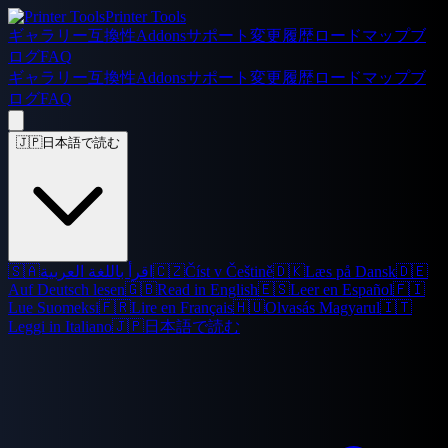
Printer Tools
ギャラリー
互換性
Addons
サポート
変更履歴
ロードマップ
ブ
ログ
FAQ
ギャラリー
互換性
Addons
サポート
変更履歴
ロードマップ
ブ
ログ
FAQ
🇯🇵
日本語で読む
🇸🇦
اقرأ باللغة العربية
🇨🇿
Číst v Češtině
🇩🇰
Læs på Dansk
🇩🇪
Auf Deutsch lesen
🇬🇧
Read in English
🇪🇸
Leer en Español
🇫🇮
Lue Suomeksi
🇫🇷
Lire en Français
🇭🇺
Olvasás Magyarul
🇮🇹
Leggi in Italiano
🇯🇵
日本語で読む